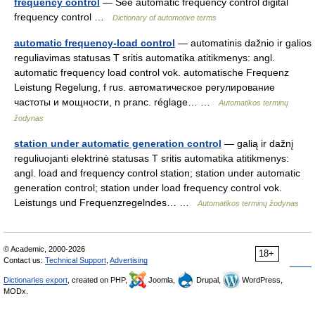
frequency control
— See automatic frequency control digital
frequency control …
Dictionary of automotive terms
automatic frequency-load control
— automatinis dažnio ir galios
reguliavimas statusas T sritis automatika atitikmenys: angl.
automatic frequency load control vok. automatische Frequenz
Leistung Regelung, f rus. автоматическое регулирование
частоты и мощности, n pranc. réglage… …
Automatikos terminų
žodynas
station under automatic generation control
— galią ir dažnį
reguliuojanti elektrinė statusas T sritis automatika atitikmenys:
angl. load and frequency control station; station under automatic
generation control; station under load frequency control vok.
Leistungs und Frequenzregelndes… …
Automatikos terminų žodynas
© Academic, 2000-2026
18+
Contact us:
Technical Support
,
Advertising
Dictionaries export
, created on PHP,
Joomla,
Drupal,
WordPress,
MODx.